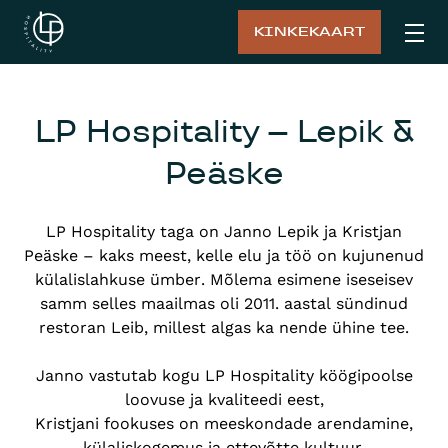
KINKEKAART
LP Hospitality – Lepik &
Peäske
LP Hospitality taga on Janno Lepik ja Kristjan
Peäske – kaks meest, kelle elu ja töö on kujunenud
külalislahkuse ümber. Mõlema esimene iseseisev
samm selles maailmas oli 2011. aastal sündinud
restoran Leib, millest algas ka nende ühine tee.
Janno vastutab kogu LP Hospitality köögipoolse
loovuse ja kvaliteedi eest,
Kristjani fookuses on meeskondade arendamine,
külaliskogemus ja ettevõtte kultuur.