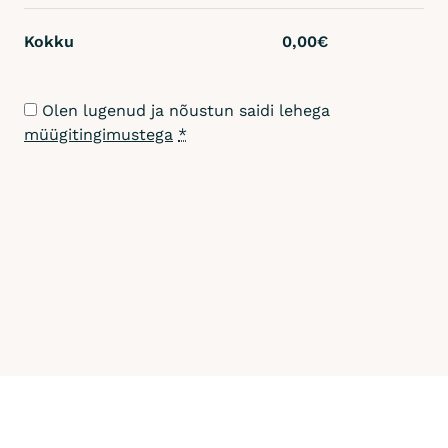
€
Kokku
0,00
€
k
o
g
Olen lugenud ja nõustun saidi lehega
u
müügitingimustega
*
s