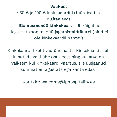
Valikus:
· 50 € ja 100 € kinkekaardid (füüsilised ja
digitaalsed)
Elamusmenüü kinkekaart
·
– 6-käiguline
degustatsioonimenüü jagamistaldrikutel (hind ei
ole kinkekaardil nähtav)
Kinkekaardid kehtivad ühe aasta. Kinkekaarti saab
kasutada vaid ühe ostu eest ning kui arve on
väiksem kui kinkekaardi väärtus, siis ülejäänud
summat ei tagastata ega kanta edasi.
Kontakt:
welcome@lphospitality.ee