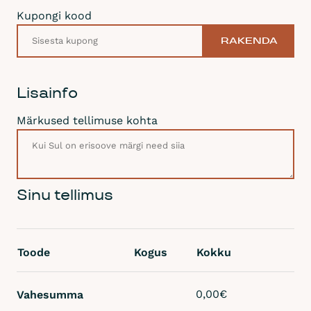
k
Kupongi kood
a
h
RAKENDA
e
l
e
Lisainfo
k
Märkused tellimuse kohta
ü
l
a
l
i
Sinu tellimus
s
e
l
Toode
Kogus
Kokku
e
1
3
Vahesumma
0,00
€
0