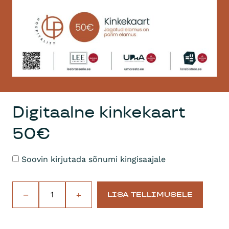
Digitaalne kinkekaart
50€
Soovin kirjutada sõnumi kingisaajale
−
+
LISA TELLIMUSELE
D
i
g