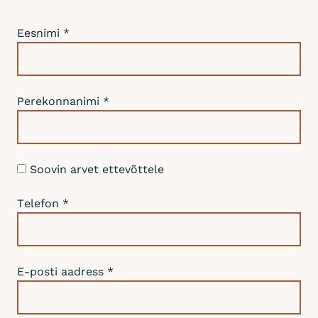
u
e
s
Eesnimi
*
k
i
n
k
Perekonnanimi
*
e
k
a
a
Soovin arvet ettevõttele
r
t
Telefon
*
-
e
l
a
E-posti aadress
*
m
u
s